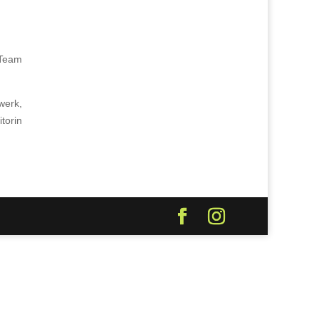
 Team
werk,
torin