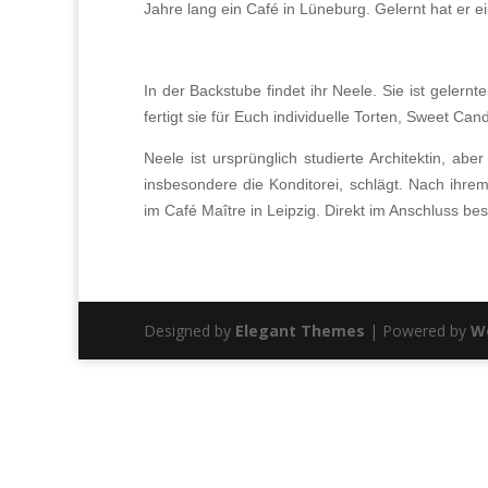
Jahre lang ein Café in Lüneburg. Gelernt hat er e
In der Backstube findet ihr Neele. Sie ist geler
fertigt sie für Euch individuelle Torten, Sweet C
Neele ist ursprünglich studierte Architektin, a
insbesondere die Konditorei, schlägt. Nach ihrem
im Café Maître in Leipzig. Direkt im Anschluss be
Designed by
Elegant Themes
| Powered by
W