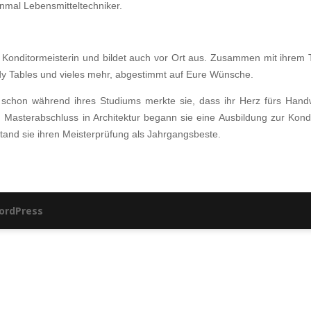
inmal Lebensmitteltechniker.
nte Konditormeisterin und bildet auch vor Ort aus. Zusammen mit ihrem
andy Tables und vieles mehr, abgestimmt auf Eure Wünsche.
ber schon während ihres Studiums merkte sie, dass ihr Herz fürs Hand
 Masterabschluss in Architektur begann sie eine Ausbildung zur Kondi
stand sie ihren Meisterprüfung als Jahrgangsbeste.
ordPress