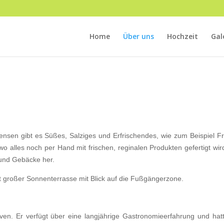
Home
Über uns
Hochzeit
Gal
vensen gibt es Süßes, Salziges und Erfrischendes, wie zum Beispiel F
wo alles noch per Hand mit frischen, reginalen Produkten gefertigt wird
 und Gebäcke her.
it großer Sonnenterrasse mit Blick auf die Fußgängerzone.
ven. Er verfügt über eine langjährige Gastronomieerfahrung und hat